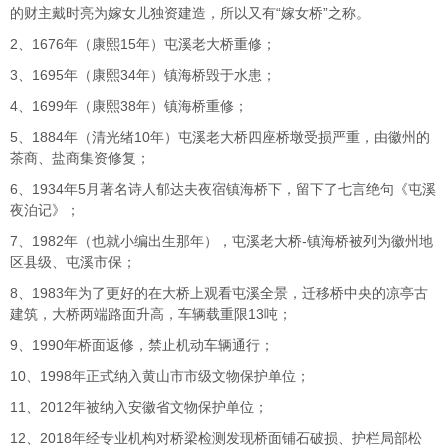
的财主戴时亮为嫁女儿独资建造，所以又有“嫁女桥”之称。
2、1676年（康熙15年）屯溪老大桥重修；
3、1695年（康熙34年）镇海桥毁于水患；
4、1699年（康熙38年）镇海桥重修；
5、1884年（清光绪10年）屯溪老大桥四座桥墩受损严重，由徽州的
茶商、盐商集资修复；
6、1934年5月著名诗人郁达夫夜宿镇海桥下，留下了七言绝句《屯溪
夜泊记》；
7、1982年（也就小编出生那年），屯溪老大桥-镇海桥被列为徽州地
区县级、屯溪市保；
8、1983年为了更好的在大桥上观看屯溪全景，迁移桥中央的凉亭古
建筑，大桥两端路面升高，车辆载重限13吨；
9、1990年桥面返修，禁止机动车辆通行；
10、1998年正式纳入黄山市市级文物保护单位；
11、2012年被纳入安徽省文物保护单位；
12、2018年经专业机构对桥梁检测发现桥面铺石破损、护栏局部松