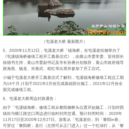
（屯溪老大桥 最新图片）
5、2020年11月12日，屯溪老大桥「镇海桥」在屯溪老街侧举办了
《屯溪镇海桥修缮工程开工奠基仪式》，由黄山市委常委、宣传部长
徐德书主持，黄山市委副书记及市长孙勇分别致辞，黄山市政府领导
路海燕、杨龙、肖善武、程红等出席并参加了开工仪式。
小编于屯溪老大桥开工奠基仪式了解到，屯溪镇海桥修缮工程总工期
为14个月,计划于2021年2月份完成基础部分施工，2021年12月份全
面完成修缮工程。
6、屯溪老大桥周边封路通告：
由于「屯溪镇海桥」修缮工程从黎阳侧桥头位置开始施工，计划对西
镇街与横江路交口周边进行临时封闭交通。预计封闭时间： 2020年
11月17日至2020年12月27日。游客从「屯溪老街」到「黎阳in巷」
可穿过「黎阳桥」直行（左拐可从正门进入）过一个红绿灯，从「黎