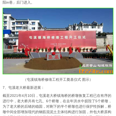
阳in巷」后门进入。
（屯溪镇海桥修缮工程开工奠基仪式 图示）
7、屯溪老大桥最新进展：
截至2021年4月10日，屯溪老大桥镇海桥的桥墩恢复工程已在有序的
进行中，老大桥共有七孔、6个桥墩，在去年洪水中损毁了5个桥墩，
为了老大桥的后绪的稳固，对剩下的半个桥墩也进行保护性拆解，桥
墩中间全部增加现代的钢筋混泥土主体结构进行加固，外包大桥原构