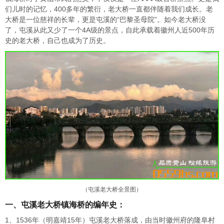
们儿时的记忆，400多年的繁衍，老大桥一直都伴随着我们成长。老
大桥是一位慈祥的长辈，更是屯溪的“巴黎圣母院”。如今老大桥没
了，屯溪从此又少了一个4A级的景点，自此承载着徽州人近500年历
史的老大桥，自己也成为了历史。
（屯溪老大桥全景图）
一、屯溪老大桥镇海桥的编年史：
1、1536年（明嘉靖15年）屯溪老大桥落成，由当时徽州府的隆阜村