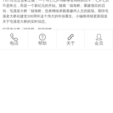
7月7日注定是桥之殇，一个与七七庐沟桥事变同样的日子，七月七日
不是终点，而是一个新纪元的开始。随着「镇海桥」重建项目的启
动，屯溪老大桥「镇海桥」也将继续承载着徽州人文的延续。期待屯
溪老大桥在建党100周年这个伟大的年份重生。小编将持续更新报道
关于屯溪老大桥的实时动态。
屯溪老大桥「镇海桥」旅游攻略
更新时间：2021年4月10日
电话
帮助
关于
会员
收藏
喜欢
评论
本站相关文章阅读推荐：
➣
1、
安徽黄山「呈坎古镇」旅游攻略
2、
安徽黄山屯溪周边旅游攻略
3、
安徽黄山旅游十大免费景点-自驾游首选目的地
4、
安徽黄山休宁县「黄村」旅游攻略
5、
西递夜游攻略
6、
屯溪黎阳老街攻略
7、
黄山市区有什么好玩的?-打卡屯溪免费的旅游景点
8、
黄山歙县卖花渔村一日自驾游攻略