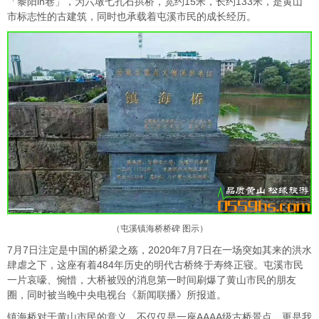
「黎阳in巷」，为六墩七孔石拱桥，宽约15米，长约133米，是黄山
市标志性的古建筑，同时也承载着屯溪市民的成长经历。
（屯溪镇海桥桥碑 图示）
7月7日注定是中国的桥梁之殇，2020年7月7日在一场突如其来的洪水
肆虐之下，这座有着484年历史的明代古桥终于寿终正寝。屯溪市民
一片哀嚎、惋惜，大桥被毁的消息第一时间刷爆了黄山市民的朋友
圈，同时被当晚中央电视台《新闻联播》所报道。
镇海桥对于黄山市民的意义，不仅仅是一座AAAA级古桥景点。更是我