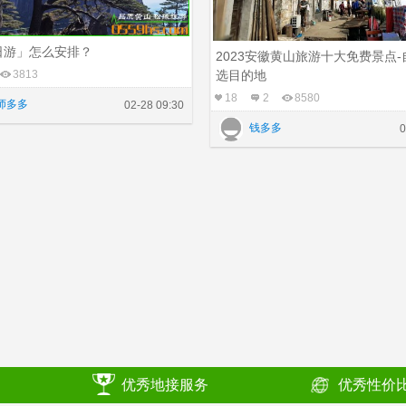
日游」怎么安排？
2023安徽黄山旅游十大免费景点
3813
选目的地
18
2
8580
师多多
02-28 09:30
钱多多
0
优秀地接服务
优秀性价