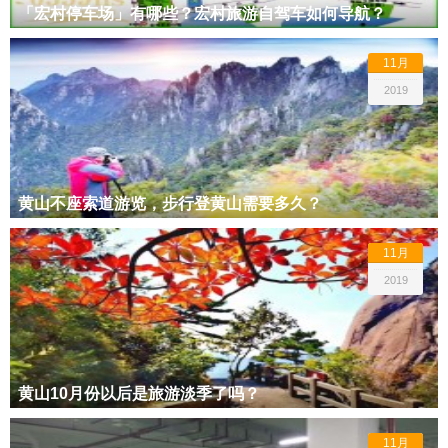
「宏村停车场」有哪些？宏村旅游自驾车如何导航？
11月
2019
黄山不座索道游览，步行登黄山需要多久？
11月
2019
黄山10月份以后是旅游淡季了吗？
11月