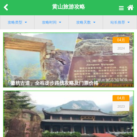
黄山旅游攻略
攻略类型
攻略时间
攻略天数
站长推荐
04月
2024
「徽杭古道」全程徒步路线攻略及门票价格
04月
2023