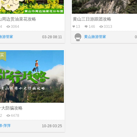
山周边赏油菜花攻略
黄山三日游跟团攻略
4
3064
13
146
3313
旅游管家
黄山旅游管家
03-28 08:11
0
十大防骗攻略
2
4478
师-萍萍
10-28 03:25