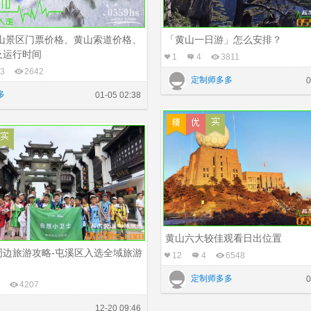
黄山景区门票价格、黄山索道价格、
「黄山一日游」怎么安排？
及运行时间
1
4
3811
3
2642
定制师多多
0
多
01-05 02:38
黄山六大较佳观看日出位置
周边旅游攻略-屯溪区入选全域旅游
12
4
6548
定制师多多
0
4207
12-20 09:46