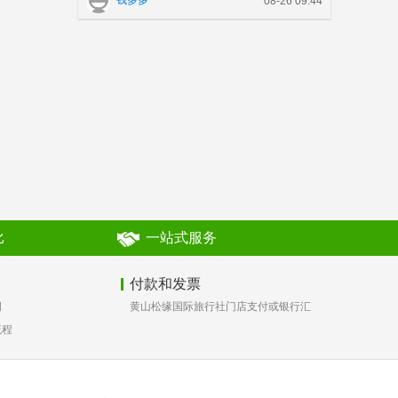
钱多多
08-26 09:44
比
一站式服务
付款和发票
词
黄山松缘国际旅行社门店支付或银行汇
流程
款