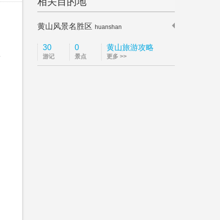
相关目的地
黄山风景名胜区
huanshan
30
0
黄山旅游攻略
游记
景点
更多 >>
酒
近
是