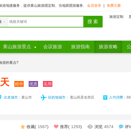
旅游地接服务，提供黄山旅游团定制、当地跟团游服务.
会员登录
|
免费注册
旅游定制
路
黄山旅游景点
会议旅游
旅游指南
旅游攻略
旅游的看点?
2天
精华
优质
实用
出发城市：
黄山市
目的地城市：
黄山风景名胜区
人均消费：
8
收藏(
1567
)
推荐(
1293
)
浏览
4574
评