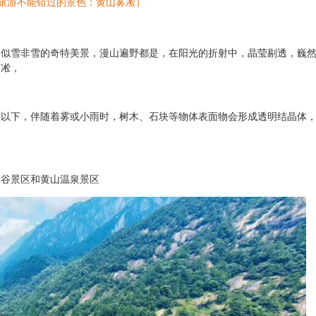
旅游不能错过的景色：黄山雾凇）
，似雪非雪的奇特美景，漫山遍野都是，在阳光的折射中，晶莹剔透，巍
雾凇，
度以下，伴随着雾或小雨时，树木、石块等物体表面物会形成透明结晶体
云谷景区和黄山温泉景区