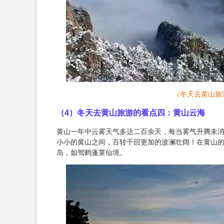
（冬天去黄山旅
（4）冬天去黄山旅游的看点四：黄山云海
黄山一年中云雾天气多达二百余天，每当雾气升腾未
小小的黄山之间，百转千回更加的波澜壮阔！在黄山
岛，如驾鹤蓬莱仙境。