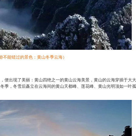
游不能错过的景色：黄山冬季云海）
消，便出现了美丽：黄山四绝之一的黄山云海美景，黄山的云海穿插于大
的冬季，冬雪后矗立在云海间的黄山天都峰、莲花峰、黄山光明顶如一叶