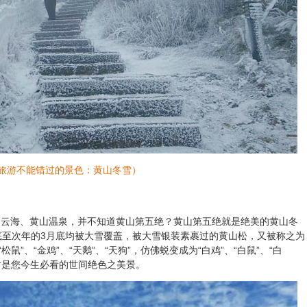
旅游不能错过的景色：黄山冬雪）
山云海、黄山温泉，并不知道黄山第五绝？黄山第五绝就是绝美的黄山冬
底至次年的3月底均被大雪覆盖，被大雪银装素裹过的黄山松，又被称之为
”、“金鸡”、“天鹅”、“天狗”，仿佛蜕变成为“白鸡”、“白鼠”、“白
对是您今生必看的世间绝色之美景。