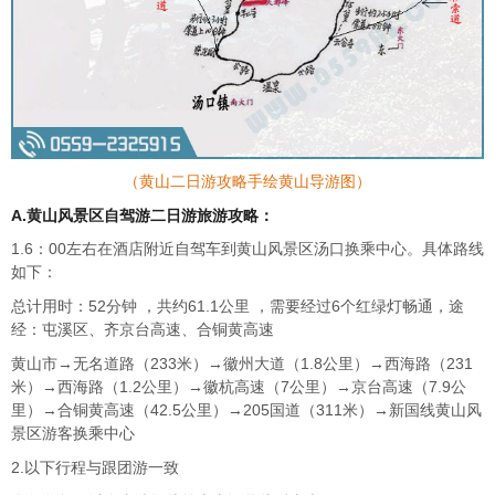
（黄山二日游攻略手绘黄山导游图）
A.黄山风景区自驾游二日游旅游攻略：
1.6：00左右在酒店附近自驾车到黄山风景区汤口换乘中心。具体路线
如下：
总计用时：52分钟 ，共约61.1公里 ，需要经过6个红绿灯畅通，途
经：屯溪区、齐京台高速、合铜黄高速
黄山市→无名道路（233米）
→
徽州大道（1.8公里）
→
西海路（231
米）
→
西海路（1.2公里）
→
徽杭高速（7公里）
→
京台高速（7.9公
里）
→
合铜黄高速（42.5公里）
→
205国道（311米）
→
新国线黄山风
景区游客换乘中心
2.以下行程与跟团游一致