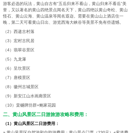
游客必选的玩法，黄山自古有“五岳归来不看山，黄山归来不看岳”美
誉，又以著名的黄山四绝景点闻名天下，黄山四绝以黄山奇松、黄山
怪石、黄山云海、黄山温泉等闻名遐迩。需要在黄山山上酒店住一
晚，第二天可看黄山日出、游览西海大峡谷等美景不免有些遗憾。
（2）西递古村落
（3）宏村古民居
（4）翡翠谷景区
（5）九龙瀑
（6）呈坎景区
（7）唐模景区
（8）徽州古城景区
（9）新安江山水画廊景区
（10）棠樾牌坊群+鲍家花园
二、黄山风景区二日游旅游攻略和费用：
（1）黄山风景区二日游费用：
a.黄山风景区自驾游和自助游费用：黄山景点门票（230元）+索道费