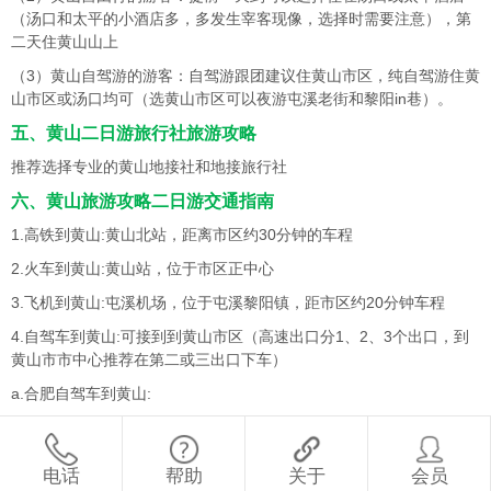
（汤口和太平的小酒店多，多发生宰客现像，选择时需要注意），第
二天住黄山山上
（3）黄山自驾游的游客：自驾游跟团建议住黄山市区，纯自驾游住黄
山市区或汤口均可（选黄山市区可以夜游屯溪老街和黎阳in巷）。
五、黄山二日游旅行社旅游攻略
推荐选择专业的黄山地接社和地接旅行社
六、黄山旅游攻略二日游交通指南
1.高铁到黄山:黄山北站，距离市区约30分钟的车程
2.火车到黄山:黄山站，位于市区正中心
3.飞机到黄山:屯溪机场，位于屯溪黎阳镇，距市区约20分钟车程
4.自驾车到黄山:可接到到黄山市区（高速出口分1、2、3个出口，到
黄山市市中心推荐在第二或三出口下车）
a.合肥自驾车到黄山:
b.杭州自驾车到黄山:
本站与黄山二日游相关的攻略推荐：
电话
帮助
关于
会员
收藏
喜欢
评论