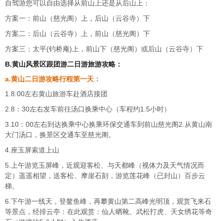
自驾游您可以自由选择从前山上还是从后山上：
方案一：前山（慈光阁）上，后山（云谷寺）下
方案二：后山（云谷寺）上，前山（慈光阁）下
方案三：太平(钓桥庵)上，前山下（慈光阁）或后山（云谷寺）下
B.黄山风景区跟团游二日游旅游攻略：
a.黄山二日游攻略行程第一天：
1.8:00左右黄山旅游车赴酒店接团
2.8：30左右发车前往汤口换乘中心（车程约1.5小时）
3.10：00左右到达换乘中心换乘环保交通车到前山慈光阁2.从黄山南
大门汤口，换景区交通车至慈光阁。
4.座玉屏索道上山
5.上午游览玉屏峰，近观迎客松、与天都峰（视体力及天气情况而
定）遥遥相望，送客松、摩崖石刻，游览莲花峰（已封山）百步云
梯。
6.下午游一线天，登鳌鱼峰，再攀黄山第二高峰光明顶，观赏飞来石
等景点，经排云亭：在此观赏：仙人晒靴、武松打虎、天女绣花等奇