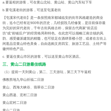
a.要返程的游客，可在黄山北站、黄山站、黄山汽车站下车
b.要屯溪老街的游客，可送至屯溪老街
【屯溪宋代老街】是一条按照南宋都城临安的街市风格建造的商业
街，迄今已经有近900年的历史，几经损毁几经修复，是目前保存最
为完好的宋代老街，千年古街风格古朴，保留古代商家“前店后
坊”或“前铺后户”的经营格局和特色。在此您可以领略江南古镇的风
韵、感受徽派建筑的精髓，也可驻足在酒肆茶楼小憩，或者在古街上
闲逛品尝黄山特色美食，自由选购文房四宝、旅游工艺品、土特产等
徽州特色产品。
c. 要返住黄山市区的游客，可以送至黄山市区酒店。
三、黄山二日游最佳线路
（1）提前一天到黄山，第二、三天游玩，第三天下午返程
佛教胜地九华山祈福二日游
黄山、西海大峡谷、翡翠谷二日游
黄山西递、宏村二日游
黄山宏村二日游
黄山二日游