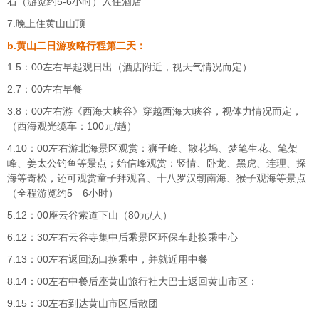
石（游览约5-6小时）入住酒店
7.晚上住黄山山顶
b.黄山二日游攻略行程第二天：
1.5：00左右早起观日出（酒店附近，视天气情况而定）
2.7：00左右早餐
3.8：00左右游《西海大峡谷》穿越西海大峡谷，视体力情况而定，
（西海观光缆车：100元/趟）
4.10：00左右游北海景区观赏：狮子峰、散花坞、梦笔生花、笔架
峰、姜太公钓鱼等景点；始信峰观赏：竖情、卧龙、黑虎、连理、探
海等奇松，还可观赏童子拜观音、十八罗汉朝南海、猴子观海等景点
（全程游览约5—6小时）
5.12：00座云谷索道下山（80元/人）
6.12：30左右云谷寺集中后乘景区环保车赴换乘中心
7.13：00左右返回汤口换乘中，并就近用中餐
8.14：00左右中餐后座黄山旅行社大巴士返回黄山市区：
9.15：30左右到达黄山市区后散团