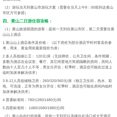
（2）游玩当天到黄山市游玩方案（需要在当天上午8：00前到达黄山
市区方可参团）
四、黄山二日游住宿攻略：
（1）黄山旅游跟团的游客：提前一天到住黄山市区，第二天需要住黄
山山上酒店
1.黄山山上酒店条件及价格：（以下房价为部分酒店平时对客卖价参
考，周末、黄金周依最新报价为准）
2.多人高低铺公卫： 120元/床（无挂牌价，公共卫生间，条件简陋，
多数为酒店在会议室、餐厅、其它闲置地方简易隔断的房间，房间人
数由十人至几十人不等，男女分开住；旺季时，酒店也可能在过道上
临时加床来解决供求）
3.8-12人高低铺独卫房：260/320/360元/床（独立卫生间，热水、彩
电、可洗澡，正常为男女分开住；旺季时，酒店也可能在房间内临时
加床来解决供求）
4.普通标准间：780/1280/1480元/间
5.四星标准间： 1480/1680/1880元/间
（2）黄山自由行的游客：提前一天到可以选择住在汤口或太平酒店