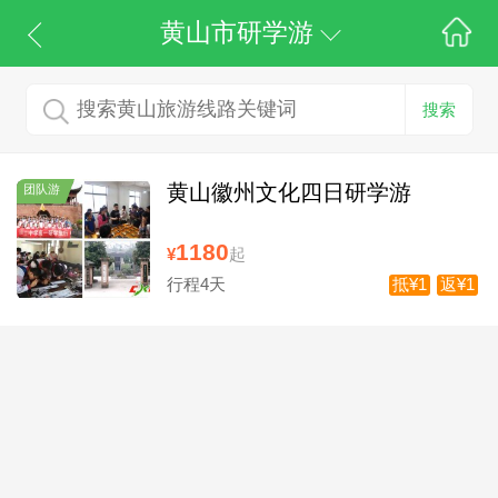
黄山市研学游
搜索
黄山徽州文化四日研学游
团队游
1180
¥
起
行程4天
抵¥1
返¥1