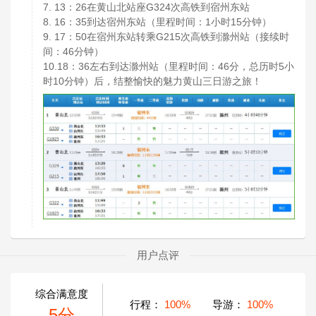
7. 13
26
G324
：
在黄山北站座
次高铁到宿州东站
8. 16
35
1
15
：
到达宿州东站（里程时间：
小时
分钟）
9. 17
50
G215
：
在宿州东站转乘
次高铁到滁州站（接续时
46
间：
分钟）
10.18
36
46
5
：
左右到达滁州站（里程时间：
分，总历时
小
10
时
分钟）后，结整愉快的魅力黄山三日游之旅！
用户点评
综合满意度
行程：
100%
导游：
100%
5分