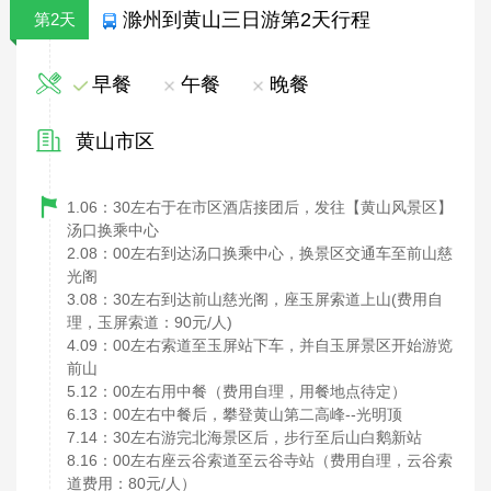
滁州到黄山三日游第2天行程
第2天
早餐
午餐
晚餐
黄山市区
1.06
30
：
左右于在市区酒店接团后，发往【黄山风景区】
汤口换乘中心
2.08
00
：
左右到达汤口换乘中心，换景区交通车至前山慈
光阁
3.08
30
(
：
左右到达前山慈光阁，座玉屏索道上山
费用自
90
/
)
理，玉屏索道：
元
人
4.09
00
：
左右索道至玉屏站下车，并自玉屏景区开始游览
前山
5.12
00
：
左右用中餐（费用自理，用餐地点待定）
6.13
00
--
：
左右中餐后，攀登黄山第二高峰
光明顶
7.14
30
：
左右游完北海景区后，步行至后山白鹅新站
8.16
00
：
左右座云谷索道至云谷寺站（费用自理，云谷索
80
/
道费用：
元
人）