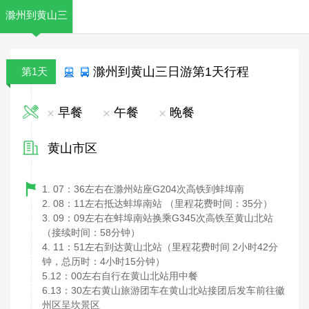
滁州到黄山三
日游价格
滁州到黄山三日游第1天行程
第1天
早餐
午餐
晚餐
黄山市区
1. 07
36
G204
：
左右在滁州站座
次高铁到蚌埠南
2. 08
11
35
：
左右抵达蚌埠南站
（里程花费时间：
分）
3. 09
09
G345
：
左右在蚌埠南站换乘
次高铁至黄山北站
58
（接续时间：
分钟）
4. 11
51
2
42
：
左右到达黄山北站（里程花费时间
小时
分
4
15
钟，总历时：
小时
分钟）
5.12
00
：
左右自行在黄山北站用中餐
6.13
30
：
左右黄山旅游团车在黄山北站接团后发车前往徽
州区呈坎景区