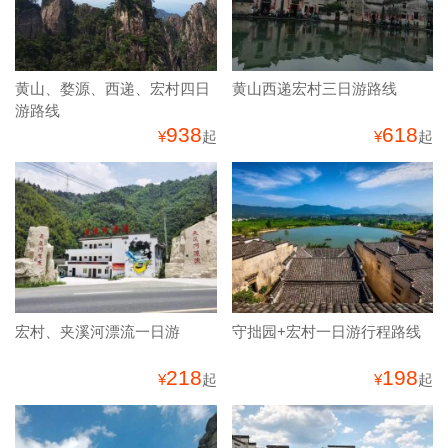
黄山、婺源、西递、宏村四日
黄山西递宏村三日游路线
游路线
938
618
¥
起
¥
起
宏村、夹溪河漂流一日游
守拙园+宏村一日游行程路线
218
198
¥
起
¥
起