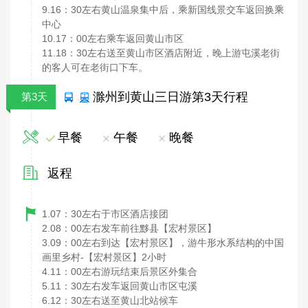
9.16
30
：
左右黄山温泉集中后，乘新国线景交车返回换乘
中心
10.17
00
：
左右乘车返回黄山市区
11.18
30
：
左右送至黄山市区酒店附近，晚上游屯溪老街
的客人可在老街口下车。
滁州到黄山三日游第3天行程
第3天
早餐
午餐
晚餐
返程
1.07
30
：
左右于市区酒店接团
2.08
00
：
左右发车前往黟县【宏村景区】
3.09
00
：
左右到达【宏村景区】，游牛形水系结构的中国
-
2
画里乡村
【宏村景区】
小时
4.11
00
：
左右游玩结束后景区外集合
5.11
30
：
左右发车返回黄山市区屯溪
6.12
30
：
左右送至黄山北站候车