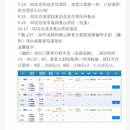
7.14
00
-
：
左右到达呈坎景区，游览江南第一村：八卦迷村
1.5
呈坎景区
小时
8.15
30
：
左右游览结束后在呈坎景区外集合
9.16
00
：
左右发车返回黄山市区（屯溪）
10.17
00
：
左右送至黄山市区酒店
7.
07
30
晚上
：
可选择到黄山香茗大剧院观看徽州大剧
《徽
韵》演出或夜游屯溪老街
温馨提示：
《徽韵》演出门票本行程不含（自愿选购），演出时间：
19
30-20
40
：
：
，香茗大剧院每周一停演检修，我社可代
A
158
/
B
138
/
C.118
/
订票价：
区：
元
人
区：
元
人
元
人。