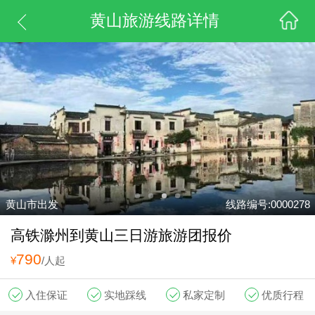
黄山旅游线路详情
黄山市出发
线路编号:0000278
高铁滁州到黄山三日游旅游团报价
790
¥
/人起
入住保证
实地踩线
私家定制
优质行程