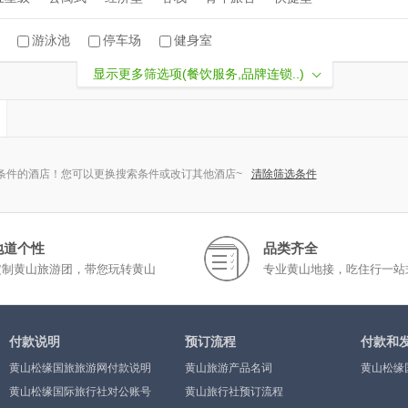
游泳池
停车场
健身室
显示更多筛选项(餐饮服务,品牌连锁..)
条件的酒店！您可以更换搜索条件或改订其他酒店~
清除筛选条件
地道个性
品类齐全
定制黄山旅游团，带您玩转黄山
专业黄山地接，吃住行一站
付款说明
预订流程
付款和
黄山松缘国旅旅游网付款说明
黄山旅游产品名词
黄山松缘
黄山松缘国际旅行社对公账号
黄山旅行社预订流程
银行汇款