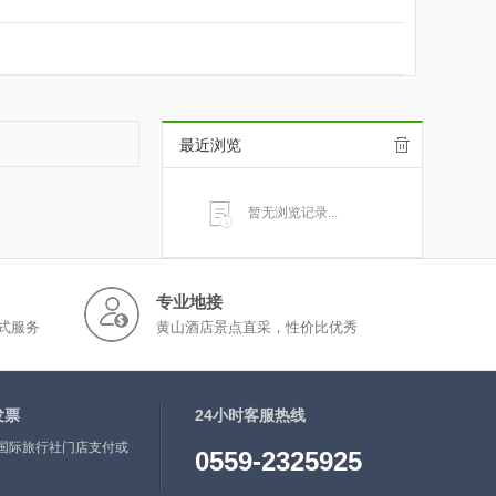
最近浏览
暂无浏览记录...
专业地接
式服务
黄山酒店景点直采，性价比优秀
发票
24小时客服热线
国际旅行社门店支付或
0559-2325925