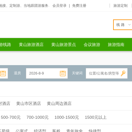
地接、定制游、当地跟团游服务.
会员登录
|
免费注册
旅游定制
线路
游线路
黄山旅游酒店
黄山旅游景点
会议旅游
旅游指南
退房
关键词
村酒店
黄山市区酒店
黄山周边酒店
500-700元
700-1000元
1000-1500元
1500元以上
五星级
公寓式
经济型
客栈
青年旅舍
快捷型