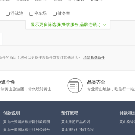
游泳池
停车场
健身室
显示更多筛选项(餐饮服务,品牌连锁..)
条件的酒店！您可以更换搜索条件或改订其他酒店~
清除筛选条件
地道个性
品类齐全
定制黄山旅游团，带您玩转黄山
专业黄山地接，吃住行一站
付款说明
预订流程
付款和
黄山松缘国旅旅游网付款说明
黄山旅游产品名词
黄山松缘
黄山松缘国际旅行社对公账号
黄山旅行社预订流程
银行汇款