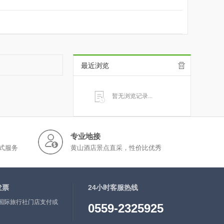
最近浏览
暂无浏览记录...
专业地接
式服务
黄山酒店景点直采，性价比优秀
发票
24小时客服热线
国际旅行社门店支付或
0559-2325925