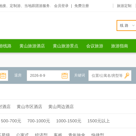
地接、定制游、当地跟团游服务.
会员登录
|
免费注册
旅游定制
线路
游线路
黄山旅游酒店
黄山旅游景点
会议旅游
旅游指南
退房
关键词
村酒店
黄山市区酒店
黄山周边酒店
500-700元
700-1000元
1000-1500元
1500元以上
五星级
公寓式
经济型
客栈
青年旅舍
快捷型