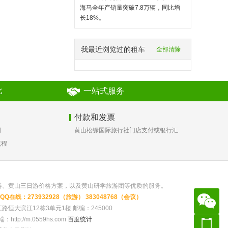
海马全年产销量突破7.8万辆，同比增
长18%。
我最近浏览过的租车
全部清除
比
一站式服务
付款和发票
词
黄山松缘国际旅行社门店支付或银行汇
流程
款
游、黄山三日游价格方案，以及黄山研学旅游团等优质的服务。
m QQ在线：273932928（旅游） 383048768（会议）
溪区横江路恒大滨江12栋3单元1楼 邮编：245000
//m.0559hs.com
百度统计