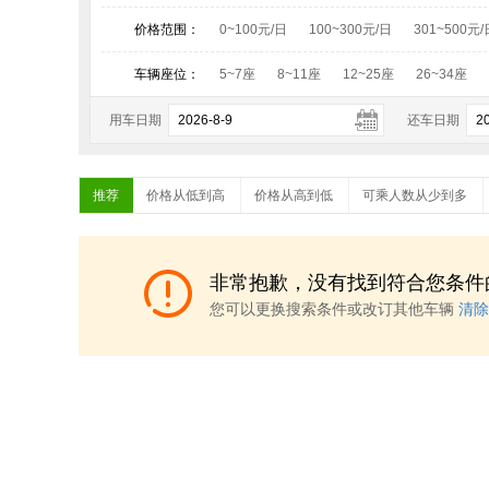
价格范围：
0~100元/日
100~300元/日
301~500元/
车辆座位：
5~7座
8~11座
12~25座
26~34座
用车日期
还车日期
推荐
价格从低到高
价格从高到低
可乘人数从少到多
非常抱歉，没有找到符合您条件
您可以更换搜索条件或改订其他车辆
清除