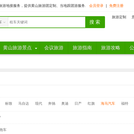
旅游地接服务，提供黄山旅游团定制、当地跟团游服务.
会员登录
|
免费注册
旅游定制
车
黄山旅游景点
会议旅游
旅游指南
旅游攻略
标致
马自达
现代
奔驰
奥迪
日产
红旗
海马汽车
福特
V
跑车