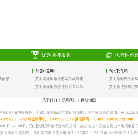
优秀地接服务
优秀性价
付款说明
预订流程
票信息
黄山松缘国旅旅游网付款说明
黄山旅游产品名
黄山松缘国际旅行社对公账号
黄山旅行社预订
关于我们
|
联系我们
|
网站地图
注黄山旅游地接服务，为您定制好品质的黄山旅游团，提供黄山旅游跟团、黄山二日
25925 24小时值班手机：18355991173(微信同号) E-mail:sytrip@qq.co
Rights Reserved. Powered By 黄山松缘国际旅行社有限公司，办公地址：安徽省黄山市屯
游团定制游、黄山酒店服务等投诉电话：12301、12345 黄山松缘旅行社手机端：http: