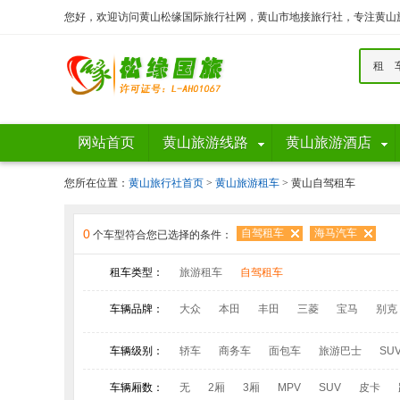
您好，欢迎访问黄山松缘国际旅行社网，黄山市地接旅行社，专注黄山
租 
网站首页
黄山旅游线路
黄山旅游酒店
您所在位置：
黄山旅行社首页
>
黄山旅游租车
> 黄山自驾租车
0
自驾租车
海马汽车
个车型符合您已选择的条件：
租车类型：
旅游租车
自驾租车
车辆品牌：
大众
本田
丰田
三菱
宝马
别克
江铃考斯特
陆丰
车辆级别：
轿车
商务车
面包车
旅游巴士
SU
车辆厢数：
无
2厢
3厢
MPV
SUV
皮卡