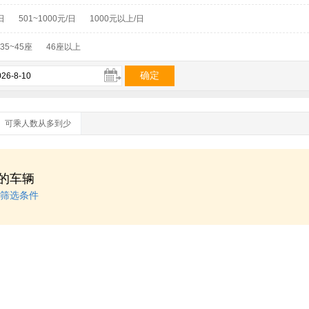
日
501~1000元/日
1000元以上/日
35~45座
46座以上
可乘人数从多到少
的车辆
筛选条件