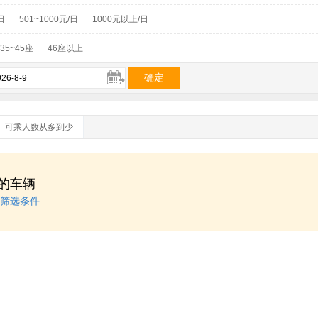
日
501~1000元/日
1000元以上/日
35~45座
46座以上
可乘人数从多到少
的车辆
筛选条件