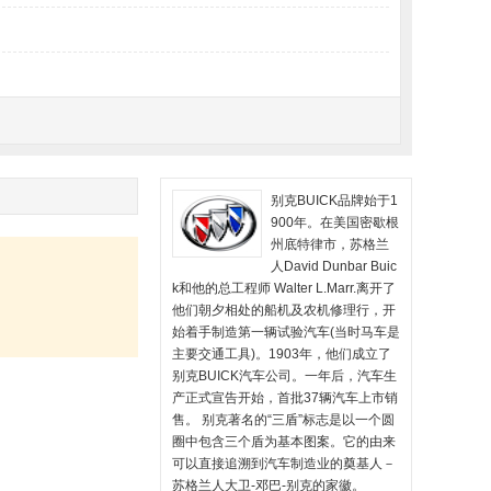
别克BUICK品牌始于1
900年。在美国密歇根
州底特律市，苏格兰
人David Dunbar Buic
k和他的总工程师 Walter L.Marr.离开了
他们朝夕相处的船机及农机修理行，开
始着手制造第一辆试验汽车(当时马车是
主要交通工具)。1903年，他们成立了
别克BUICK汽车公司。一年后，汽车生
产正式宣告开始，首批37辆汽车上市销
售。 别克著名的“三盾”标志是以一个圆
圈中包含三个盾为基本图案。它的由来
可以直接追溯到汽车制造业的奠基人－
苏格兰人大卫-邓巴-别克的家徽。