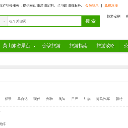
旅游地接服务，提供黄山旅游团定制、当地跟团游服务.
会员登录
|
免费注册
旅游定制
车
黄山旅游景点
会议旅游
旅游指南
旅游攻略
标致
马自达
现代
奔驰
奥迪
日产
红旗
海马汽车
福特
V
跑车