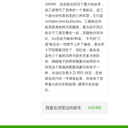
1959年，别克标志经历了重大的改革，
由三盾替代了原来的一个盾标志，这三
个盾分别代表别克的三种车型，它们是
LeSabre,Invicta,Electra。三盾标志仍
延用原来的样式和颜色，最大的不同之
处在于三盾互叠在一起，其颜色分别为
红、白(后改为银灰)和蓝。 今天的“三
盾”标志在一些细节上作了修改，鹿头和
十字型图案消失了，但红色，银灰色，
蓝色三个盾的式样与原先无多大的区
别，围棋格子的带状图案仍使用至今。
别克这个家族的图案就象它的名字一
样，永远纪念着大卫-邓巴-别克，是他
将别克汽车一手缔造起来，并迎来了世
界最大的汽车制造商--通用汽车的诞
生。
我最近浏览过的租车
全部清除