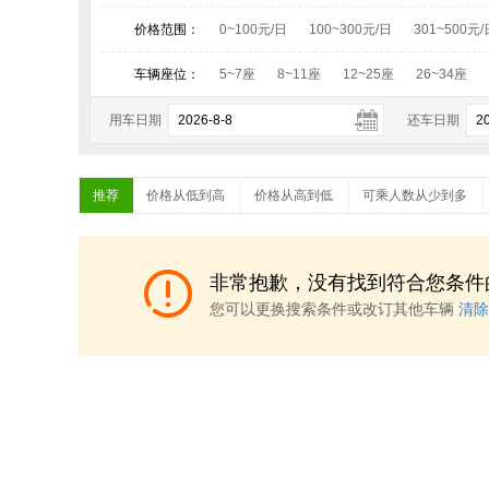
价格范围：
0~100元/日
100~300元/日
301~500元/
车辆座位：
5~7座
8~11座
12~25座
26~34座
用车日期
还车日期
推荐
价格从低到高
价格从高到低
可乘人数从少到多
非常抱歉，没有找到符合您条件
您可以更换搜索条件或改订其他车辆
清除