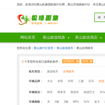
您好，欢迎访问黄山松缘国际旅行社网，黄山市地接旅行社，专注黄山
租 
网站首页
黄山旅游线路
黄山旅游酒店
您所在位置：
黄山旅行社首页
>
黄山旅游租车
> 黄山自驾租车
0
自驾租车
别克
个车型符合您已选择的条件：
租车类型：
旅游租车
自驾租车
车辆品牌：
大众
本田
丰田
三菱
宝马
别克
江铃考斯特
陆丰
车辆级别：
轿车
商务车
面包车
旅游巴士
SU
车辆厢数：
无
2厢
3厢
MPV
SUV
皮卡